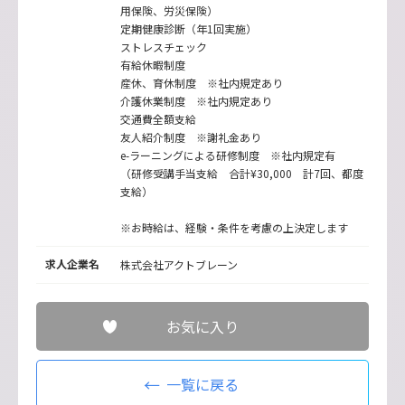
用保険、労災保険）
定期健康診断（年1回実施）
ストレスチェック
有給休暇制度
産休、育休制度 ※社内規定あり
介護休業制度 ※社内規定あり
交通費全額支給
友人紹介制度 ※謝礼金あり
e-ラーニングによる研修制度 ※社内規定有
（研修受講手当支給 合計¥30,000 計7回、都度
支給）
※お時給は、経験・条件を考慮の上決定します
求人企業名
株式会社アクトブレーン
お気に入り
一覧に戻る