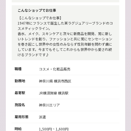
こんなショップでお仕事
【こんなショップでお仕事】
1947年にフランスで誕生した某ラグジュアリーブランドのコ
スメティックライン。
香水、メイク、スキンケアと次々に新商品を開発、常に新し
いトレンドを創り、ファッションと共に常にセンセーション
を巻き起こし世界中の女性のみならず性別年齢を問わず虜に
しています。今までもそしてこれからも世界中から愛され続
けるブランドです♪
職種
コスメ・化粧品販売
勤務地
神奈川県
横浜市西区
最寄駅
JR横須賀線 横浜駅
施設名
神奈川エリア
雇用形態
派遣
時給
1,500円 ~ 1,600円