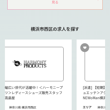
見る
横浜市西区の求人を探す
派遣] 幅広い世代が活躍中！＜ハーモニープ
[派遣] 【短期】11
ダクツ＞レディースシューズ販売スタッフ
ュエッテ＞アク
横浜高島屋
NEWoMan横浜
リア
エリア
神奈川県 横浜市西区
神奈川県