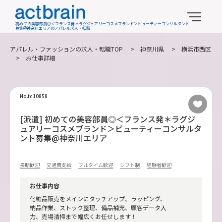
初めての美容部員◎＜フランス発＊ラグジュアリーコスメブランド＞ビューティーコンサルタント
募集@神奈川エリアのアパレル求人・転職
アパレル・ファッションの求人・転職TOP
>
神奈川県
>
横浜市西区
> お仕事詳細
No.tc10858
[派遣] 初めての美容部員◎＜フランス発＊ラグジ
ュアリーコスメブランド＞ビューティーコンサルタ
ント募集@神奈川エリア
長期歓迎
交通費支給
フルタイム歓迎
シフト制
経験者歓迎
お仕事内容
化粧品販売をメインにタッチアップ、ラッピング、
納品作業、ストック整理、備品補充、顧客データ入
力、売場清掃まで幅広くお任せします！