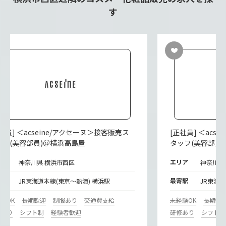
す
社員] ＜acseine/アクセーヌ＞接客販売ス
[正社員] ＜acs
ッフ(美容部員)＠横浜高島屋
タッフ(美容部員
リア
エリア
神奈川県 横浜市西区
神奈川県
寄駅
最寄駅
JR東海道本線(東京～熱海) 横浜駅
JR東海道
験OK
長期歓迎
制服あり
交通費支給
未経験OK
長期歓
修あり
シフト制
経験者歓迎
研修あり
シフト制