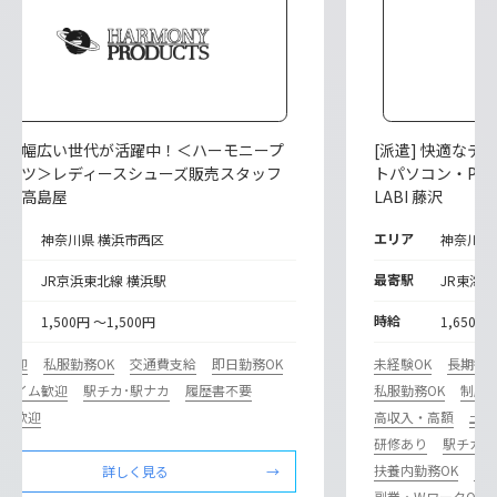
派遣] 幅広い世代が活躍中！＜ハーモニープ
[派遣] 快適な
ダクツ＞レディースシューズ販売スタッフ
トパソコン・PC
横浜高島屋
LABI 藤沢
リア
エリア
神奈川県 横浜市西区
神奈川県
寄駅
最寄駅
JR京浜東北線 横浜駅
JR東海道
給
時給
1,500円 ～1,500円
1,650円
期歓迎
私服勤務OK
交通費支給
即日勤務OK
未経験OK
長期歓
ルタイム歓迎
駅チカ･駅ナカ
履歴書不要
私服勤務OK
制服
験者歓迎
高収入・高額
土日
研修あり
駅チカ･
扶養内勤務OK
主
詳しく見る
副業・WワークOK