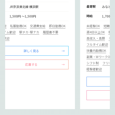
寄駅
最寄駅
JR京浜東北線 横浜駅
みなとみ
給
時給
1,500円 ～1,500円
1,700円
期歓迎
私服勤務OK
交通費支給
即日勤務OK
未経験OK
短期
ルタイム歓迎
駅チカ･駅ナカ
履歴書不要
週4日以上OK
私服
験者歓迎
高収入・高額
ネイ
フルタイム歓迎
駅
扶養内勤務OK
主
詳しく見る
副業・WワークOK
シフト制
フリータ
応募する
経験者歓迎