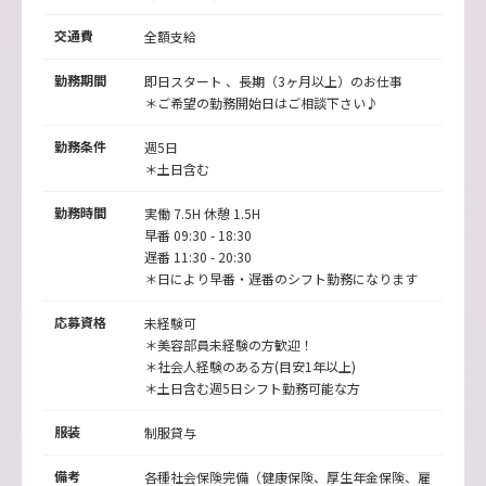
交通費
全額支給
勤務期間
即日スタート 、長期（3ヶ月以上）のお仕事
＊ご希望の勤務開始日はご相談下さい♪
勤務条件
週5日
＊土日含む
勤務時間
実働 7.5H 休憩 1.5H
早番 09:30 - 18:30
遅番 11:30 - 20:30
＊日により早番・遅番のシフト勤務になります
応募資格
未経験可
＊美容部員未経験の方歓迎！
＊社会人経験のある方(目安1年以上)
＊土日含む週5日シフト勤務可能な方
服装
制服貸与
備考
各種社会保険完備（健康保険、厚生年金保険、雇