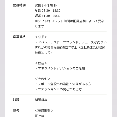
勤務時間
実働 8H 休憩 1H
早番 09:30 - 18:30
遅番 11:30 - 20:30
＊シフト制 ＊シフト時間は配属店舗によって異な
ります
応募資格
＜必須＞
・アパレル、スポーツブランド、シューズ小売りい
ずれかの接客販売経験2年以上（正社員または契約
社員として）
＜歓迎＞
・マネジメントポジションのご経験
＜その他＞
・スポーツ全般への造詣と知識がある方
・ファッションへの関心がある方
服装
制服貸与
備考
＜雇用形態＞
正社員