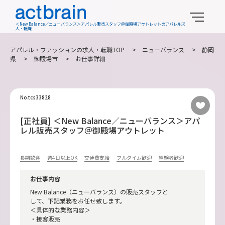
＜New Balance／ニューバランス＞アパレル販売スタッフ＠御殿場アウトレットのアパレル求
人・転職
アパレル・ファッションの求人・転職TOP
>
ニューバランス
>
静岡
県
>
御殿場市
> お仕事詳細
No.tcs33828
[正社員] ＜New Balance／ニューバランス＞アパ
レル販売スタッフ＠御殿場アウトレット
長期歓迎
週4日以上OK
交通費支給
フルタイム歓迎
経験者歓迎
お仕事内容
New Balance（ニューバランス）の販売スタッフと
して、下記業務をお任せ致します。
＜具体的な業務内容＞
・接客販売