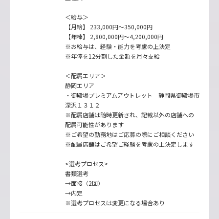
＜給与＞
【月給】 233,000円～350,000円
【年棒】 2,800,000円～4,200,000円
※お給与は、経験・能力を考慮の上決定
※年俸を12分割した金額を月々支給
＜配属エリア＞
静岡エリア
・御殿場プレミアムアウトレット 静岡県御殿場市
深沢１３１２
※配属店舗は随時更新され、記載以外の店舗への
配属可能性があります
※ご希望の勤務地はご応募の際にご相談ください
※配属店舗はご希望ご経験を考慮の上決定します
<選考プロセス>
書類選考
→面接（2回）
→内定
※選考プロセスは変更になる場合あり