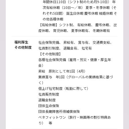
年間休日110日（シフト制のため月9-10日） 年
次有給休暇（10日〜／年） 夏季・冬季休暇（そ
れぞれ5日間） 誕生日休暇 慶弔休暇 結婚休暇 そ
の他各種休暇
【有給休暇】シフト制、 有給休暇、 慶弔休暇、 出
産休暇、 育児休暇、 夏季休暇有、 冬期休暇有
福利厚生
社会保険完備、 昇給有、 賞与有、 交通費支給、
その他制度
社員割引制度、 退職金有、 社宅有
【その他制度】
各種社会保険完備（雇用・労災・健康・厚生年
金）
昇給 原則として年1回（4月）
業績賞与 年1回（グローバルの業績結果に基づ
く）
借上げ社宅制度（転勤に際して）
社員販売制度
退職金制度
団体生命保険
団体長期障害所得補償保険
ベネフィットワン（旅行・映画等の割引特典あ
り） 等