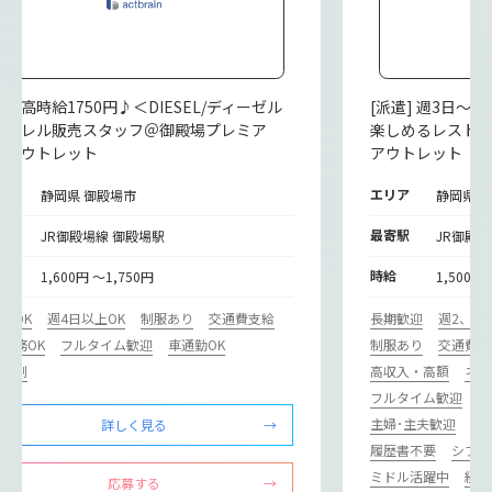
遣] 高時給1750円♪＜DIESEL/ディーゼル
[派遣] 週3日～
アパレル販売スタッフ＠御殿場プレミア
楽しめるレスト
・アウトレット
アウトレット
リア
エリア
静岡県 御殿場市
静岡県 
寄駅
最寄駅
JR御殿場線 御殿場駅
JR御殿
給
時給
1,600円 ～1,750円
1,500円
験OK
週4日以上OK
制服あり
交通費支給
長期歓迎
週2、3
勤務OK
フルタイム歓迎
車通勤OK
制服あり
交通費支
フト制
高収入・高額
ネイ
フルタイム歓迎
駅
主婦･主夫歓迎
副
詳しく見る
履歴書不要
シフト
ミドル活躍中
経験
応募する