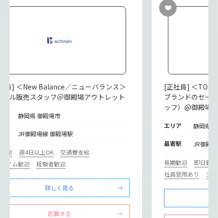
社員] ＜New Balance／ニューバランス＞
[正社員] ＜TO
パレル販売スタッフ＠御殿場アウトレット
ブランドのセー
ッフ）@御殿場
リア
静岡県 御殿場市
エリア
静岡県 
寄駅
JR御殿場線 御殿場駅
最寄駅
JR御殿
期歓迎
週4日以上OK
交通費支給
長期歓迎
即日勤務
ルタイム歓迎
経験者歓迎
社員登用あり
シフ
詳しく見る
応募する