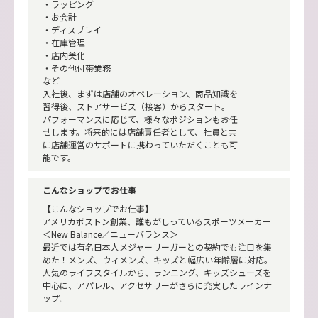
・ラッピング
・お会計
・ディスプレイ
・在庫管理
・店内美化
・その他付帯業務
など
入社後、まずは店舗のオペレーション、商品知識を
習得後、ストアサービス（接客）からスタート。
パフォーマンスに応じて、様々なポジションもお任
せします。将来的には店舗責任者として、社員と共
に店舗運営のサポートに携わっていただくことも可
能です。
こんなショップでお仕事
【こんなショップでお仕事】
アメリカボストン創業、誰もがしっているスポーツメーカー
＜New Balance／ニューバランス＞
最近では有名日本人メジャーリーガーとの契約でも注目を集
めた！メンズ、ウィメンズ、キッズと幅広い年齢層に対応。
人気のライフスタイルから、ランニング、キッズシューズを
中心に、アパレル、アクセサリーがさらに充実したラインナ
ップ。