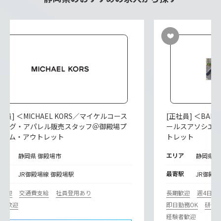
社員] ＜MICHAEL KORS／マイケルコース
[正社員] ＜BAL
バッグ・アパレル販売スタッフ＠御殿場プ
ールスアソシエ
ミアム・アウトレット
トレット
リア
エリア
静岡県 御殿場市
静岡県 
寄駅
最寄駅
JR御殿場線 御殿場駅
JR御殿
期歓迎
交通費支給
社員登用あり
長期歓迎
週4日以
験者歓迎
即日勤務OK
研修
経験者歓迎