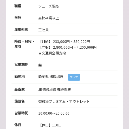
職種
シューズ販売
学歴
高校卒業以上
雇用形態
正社員
時給・月給・
【月給】 233,000円 ~ 350,000円
年収
【年収】 2,800,000円 ~ 4,200,000円
★交通費全額支給
試用期間
無
勤務地
静岡県
御殿場市
マップ
最寄駅
JR御殿場線
御殿場駅
施設名
御殿場プレミアム・アウトレット
営業時間
10:00:00～20:00:00
休日
【休日】110日