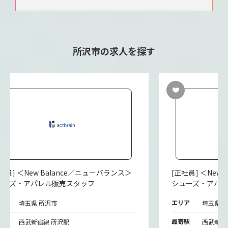
所沢市の求人を探す
社員] ＜New Balance／ニューバランス＞
[正社員] ＜New
ューズ・アパレル販売スタッフ
シューズ・アパ
リア
エリア
埼玉県 所沢市
埼玉県 
寄駅
最寄駅
西武新宿線 所沢駅
西武新宿