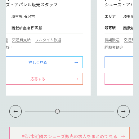
ューズ・アパレル販売スタッフ
シューズ・アパ
リア
エリア
埼玉県 所沢市
埼玉県 
寄駅
最寄駅
西武新宿線 所沢駅
西武新宿
期歓迎
交通費支給
フルタイム歓迎
長期歓迎
交通費支
験者歓迎
経験者歓迎
詳しく見る
応募する
所沢市近隣のシューズ販売の求人をまとめて見る