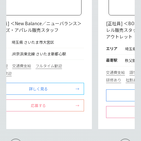
社員] ＜New Balance／ニューバランス＞
[正社員] ＜BO
ューズ・アパレル販売スタッフ
レル販売スタッ
アウトレット
リア
埼玉県 さいたま市大宮区
エリア
埼玉県 
寄駅
JR京浜東北線 さいたま新都心駅
最寄駅
秩父鉄道
期歓迎
交通費支給
フルタイム歓迎
交通費支給
語学が
験者歓迎
研修あり
社割あり
詳しく見る
応募する