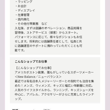
・ラッピング
・お会計
・ディスプレイ
・在庫管理
・店内美化
・その他付帯業務 など
入社後、まずは店舗のオペレーション、商品知識を
習得後、ストアサービス（接客）からスタート。
パフォーマンスに応じて、様々なポジションもお任
せします。将来的には店舗責任者として、社員と共
に店舗運営のサポートに携わっていただくことも可
能です。
こんなショップでお仕事
【こんなショップでお仕事】
アメリカボストン創業、誰もがしっているスポーツメーカー
＜New Balance／ニューバランス＞
最近では有名日本人メジャーリーガーとの契約でも注目を集
めた！メンズ、ウィメンズ、キッズと幅広い年齢層に対応。
人気のライフスタイルから、ランニング、キッズシューズを
中心に、アパレル、アクセサリーがさらに充実したラインナ
ップ。