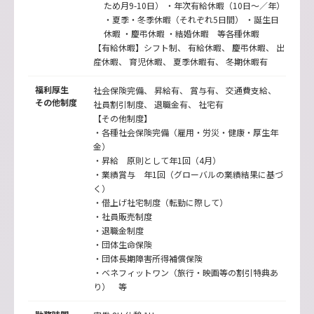
ため月9-10日） ・年次有給休暇（10日〜／年）
・夏季・冬季休暇（それぞれ5日間） ・誕生日
休暇 ・慶弔休暇 ・結婚休暇 等各種休暇
【有給休暇】シフト制、 有給休暇、 慶弔休暇、 出
産休暇、 育児休暇、 夏季休暇有、 冬期休暇有
福利厚生
社会保険完備、 昇給有、 賞与有、 交通費支給、
その他制度
社員割引制度、 退職金有、 社宅有
【その他制度】
・各種社会保険完備（雇用・労災・健康・厚生年
金）
・昇給 原則として年1回（4月）
・業績賞与 年1回（グローバルの業績結果に基づ
く）
・借上げ社宅制度（転勤に際して）
・社員販売制度
・退職金制度
・団体生命保険
・団体長期障害所得補償保険
・ベネフィットワン（旅行・映画等の割引特典あ
り） 等