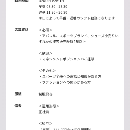
勤務時間
実働 8H 休憩 1H
早番 09:30 - 18:30
遅番 11:30 - 20:30
＊日によって早番・遅番のシフト勤務になります
応募資格
＜必須＞
・アパレル、スポーツブランド、シューズ小売りい
ずれかの接客販売経験2年以上
＜歓迎＞
・マネジメントポジションのご経験
＜その他＞
・スポーツ全般への造詣と知識がある方
・ファッションへの関心がある方
服装
制服貸与
備考
＜雇用形態＞
正社員
＜給与＞
【月給】 233,000円～350,000円