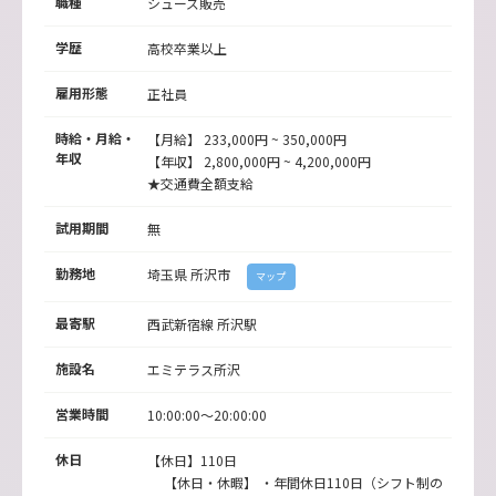
職種
シューズ販売
学歴
高校卒業以上
雇用形態
正社員
時給・月給・
【月給】 233,000円 ~ 350,000円
年収
【年収】 2,800,000円 ~ 4,200,000円
★交通費全額支給
試用期間
無
勤務地
埼玉県
所沢市
マップ
最寄駅
西武新宿線
所沢駅
施設名
エミテラス所沢
営業時間
10:00:00～20:00:00
休日
【休日】110日
【休日・休暇】 ・年間休日110日（シフト制の