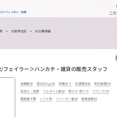
フのアパレル求人・転職
こだ
府
>
大阪市北区
> お仕事詳細
LER/フェイラー＞ハンカチ・雑貨の販売スタッフ
長期歓迎
週4日以上OK
制服あり
交通費支給
即日勤務OK
高収入・高額
フルタイム歓迎
駅チカ･駅ナカ
ブランクOK
履歴書不要
シフト制
フリーター歓迎
経験者歓迎