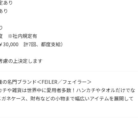
定あり
あり
り
度 ※社内規定有
30,000 計7回、都度支給）
考慮の上決定します
の名門ブランド＜FEILER／フェイラー＞
カチや雑貨は世界中に愛用者多数！ハンカチやタオルだけでな
メガネケース、財布などの小物まで幅広いアイテムを展開して