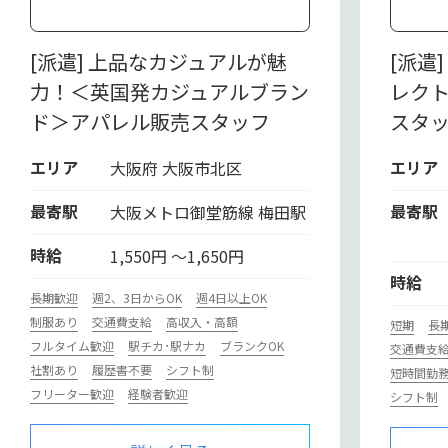
[派遣] 上品なカジュアルが魅
[派遣
力！＜英国発カジュアルブラン
レク
ド＞アパレル販売スタッフ
スタ
エリア
エリア
大阪府 大阪市北区
最寄駅
最寄駅
大阪メトロ御堂筋線 梅田駅
時給
1,550円 ～1,650円
時給
長期歓迎
週2、3日からOK
週4日以上OK
制服あり
交通費支給
高収入・高額
短期
長
フルタイム歓迎
駅チカ･駅ナカ
ブランクOK
交通費支
社割あり
履歴書不要
シフト制
短時間勤
フリーター歓迎
経験者歓迎
シフト制