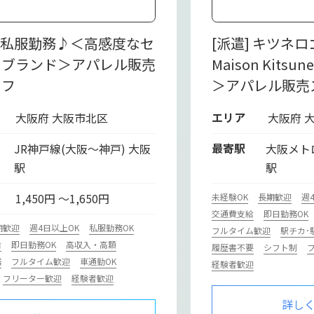
] 私服勤務♪＜高感度なセ
[派遣] キツネ
トブランド＞アパレル販売
Maison Kits
ッフ
＞アパレル販売
エリア
大阪府 大阪市北区
大阪府 
最寄駅
JR神戸線(大阪～神戸) 大阪
大阪メト
駅
駅
1,450円 ～1,650円
未経験OK
長期歓迎
週
交通費支給
即日勤務OK
期歓迎
週4日以上OK
私服勤務OK
フルタイム歓迎
駅チカ･
給
即日勤務OK
高収入・高額
履歴書不要
シフト制
務
フルタイム歓迎
車通勤OK
経験者歓迎
フリーター歓迎
経験者歓迎
詳し