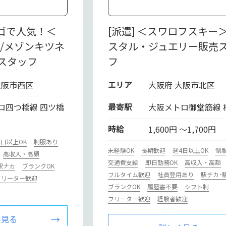
ロゴで人気！＜
[派遣] ＜スワロフスキー
une/メゾンキツネ
スタル・ジュエリー販売
スタッフ
フ
エリア
大阪市西区
大阪府 大阪市北区
最寄駅
ロ四つ橋線 四ツ橋
大阪メトロ御堂筋線 
時給
1,600円 ～1,700円
4日以上OK
制服あり
未経験OK
長期歓迎
週4日以上OK
制
高収入・高額
交通費支給
即日勤務OK
高収入・高額
駅ナカ
ブランクOK
フルタイム歓迎
社員登用あり
駅チカ･
フリーター歓迎
ブランクOK
履歴書不要
シフト制
フリーター歓迎
経験者歓迎
く見る