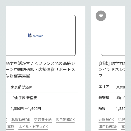
派遣] 語学を活かす♪＜フランス発の高級ジ
[派遣] 語学力
エリー＞中国語通訳・店舗運営サポートス
＞インドネシア
ッフ＠新宿高島屋
フ
リア
エリア
東京都 渋谷区
東京都 
寄駅
最寄駅
JR山手線 新宿駅
JR山手線
給
時給
1,550円 ～1,600円
1,550円
期歓迎
私服勤務OK
交通費支給
即日勤務OK
未経験OK
私服勤務
収入・高額
ネイル・ピアスOK
即日勤務OK
高収