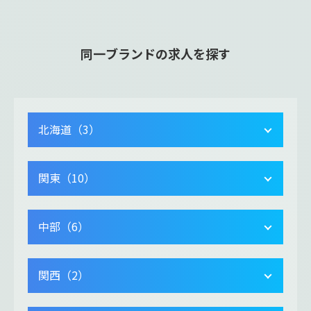
同一ブランドの求人を探す
北海道（3）
関東（10）
中部（6）
関西（2）