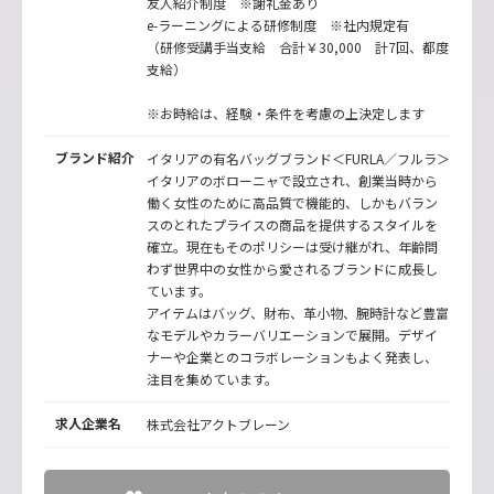
友人紹介制度 ※謝礼金あり
e-ラーニングによる研修制度 ※社内規定有
（研修受講手当支給 合計￥30,000 計7回、都度
支給）
※お時給は、経験・条件を考慮の上決定します
ブランド紹介
イタリアの有名バッグブランド＜FURLA／フルラ＞
イタリアのボローニャで設立され、創業当時から
働く女性のために高品質で機能的、しかもバラン
スのとれたプライスの商品を提供するスタイルを
確立。現在もそのポリシーは受け継がれ、年齢問
わず世界中の女性から愛されるブランドに成長し
ています。
アイテムはバッグ、財布、革小物、腕時計など豊富
なモデルやカラーバリエーションで展開。デザイ
ナーや企業とのコラボレーションもよく発表し、
注目を集めています。
求人企業名
株式会社アクトブレーン