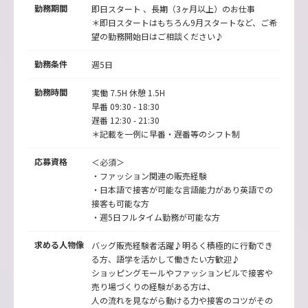
勤務期間
即日スタート 、長期（3ヶ月以上）のお仕事
＊即日スタートはもちろん9月スタートなど、ご希
望の勤務開始日はご相談ください♪
勤務条件
週5日
勤務時間
実働 7.5H 休憩 1.5H
早番 09:30 - 18:30
遅番 12:30 - 21:30
＊記載を一例に早番・遅番等のシフト制
応募資格
＜必須＞
・ファッション関連の販売経験
・日本語で接客が可能な言語能力があり英語での
接客も可能な方
・週5日フルタイム勤務が可能な方
求める人物像
バッグ販売経験者活躍♪明るく積極的に行動でき
る方、語学を活かして働きたい方歓迎♪
ショッピングモールやファッションビルで接客や
売り場づくりの経験がある方は、
人の流れを見ながら動ける力や接客のコツがその