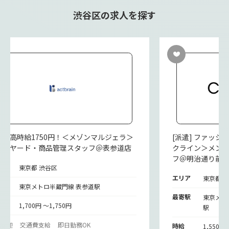
渋谷区の求人を探す
派遣] 高時給1750円！＜メゾンマルジェラ＞
[派遣] ファッ
ックヤード・商品管理スタッフ＠表参道店
クライン＞メン
フ＠明治通り前
リア
東京都 渋谷区
エリア
東京都 
寄駅
東京メトロ半蔵門線 表参道駅
最寄駅
東京メト
給
1,700円 ～1,750円
駅
期歓迎
交通費支給
即日勤務OK
時給
1,550円