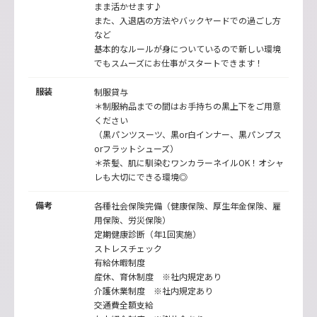
まま活かせます♪
また、入退店の方法やバックヤードでの過ごし方
など
基本的なルールが身についているので新しい環境
でもスムーズにお仕事がスタートできます！
服装
制服貸与
＊制服納品までの間はお手持ちの黒上下をご用意
ください
（黒パンツスーツ、黒or白インナー、黒パンプス
orフラットシューズ）
＊茶髪、肌に馴染むワンカラーネイルOK！オシャ
レも大切にできる環境◎
備考
各種社会保険完備（健康保険、厚生年金保険、雇
用保険、労災保険）
定期健康診断（年1回実施）
ストレスチェック
有給休暇制度
産休、育休制度 ※社内規定あり
介護休業制度 ※社内規定あり
交通費全額支給