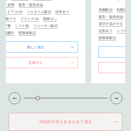
収入・高額
髪型・髪色自由
長期歓迎
制服あり
ル・ピアスOK
フルタイム歓迎
研修あり
髪型・髪色自由
ネ
カ･駅ナカ
ブランクOK
残業なし
語学が活かせる
フ
歴書不要
シフト制
フリーター歓迎
社割あり
シフト制
ドル活躍中
経験者歓迎
経験者歓迎
詳しく見る
応募する
渋谷区の求人をまとめて見る