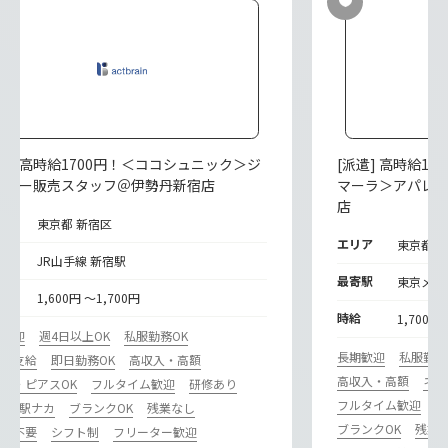
派遣] 高時給1700円！＜ココシュニック＞ジ
[派遣] 高時給180
エリー販売スタッフ＠伊勢丹新宿店
マーラ＞アパレ
店
リア
東京都 新宿区
エリア
東京都 
寄駅
JR山手線 新宿駅
最寄駅
東京メト
給
1,600円 ～1,700円
時給
1,700円
期歓迎
週4日以上OK
私服勤務OK
長期歓迎
私服勤務
通費支給
即日勤務OK
高収入・高額
高収入・高額
ネイ
ル・ピアスOK
フルタイム歓迎
研修あり
フルタイム歓迎
研
カ･駅ナカ
ブランクOK
残業なし
ブランクOK
残業
歴書不要
シフト制
フリーター歓迎