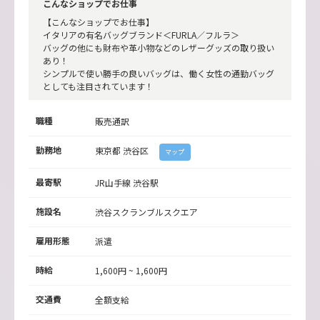
こんなショップでお仕事
【こんなショップでお仕事】
イタリアの有名バッグブランド＜FURLA／フルラ＞
バッグの他にも財布や革小物などのレザーグッズの取り扱い
あり！
シンプルで使い勝手の良いバッグは、働く女性の通勤バッグ
としても注目されています！
職種
販売通訳
勤務地
東京都
渋谷区
マップ
最寄駅
JR山手線 渋谷駅
施設名
渋谷スクランブルスクエア
雇用形態
派遣
時給
1,600円 ~ 1,600円
交通費
全額支給