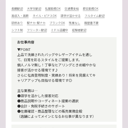
長期歓迎
大学生歓迎
私服勤務OK
交通費支給
即日勤務OK
高収入・高額
ネイル・ピアスOK
語学が活かせる
フルタイム歓迎
研修あり
駅チカ･駅ナカ
ブランクOK
残業なし
履歴書不要
シフト制
フリーター歓迎
ミドル活躍中
経験者歓迎
お仕事内容
▼POINT
上品で洗練されたバッグやレザーアイテムを通し
て、日常を彩るスタイルをご提案します。
個人ノルマ無し！丁寧なヒアリングときめ細やかな
接客が活かせる環境です♪
さらに社員登用制度・実績あり！将来を見据えてキ
ャリアアップも目指せる環境です◎
主な業務は…
●語学を活かした接客対応
●商品説明やコーディネート提案の通訳
●会計・免税手続きのサポート
●在庫確認・商品整理などの販売業務全般
（店舗によってメインとなるお仕事が異なります）